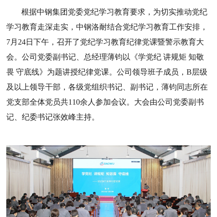
根据中钢集团党委党纪学习教育要求，为切实推动党纪
学习教育走深走实，中钢洛耐结合党纪学习教育工作安排，
7月24日下午，召开了党纪学习教育纪律党课暨警示教育大
会。公司党委副书记、总经理薄钧以《学党纪 讲规矩 知敬
畏 守底线》为题讲授纪律党课。公司领导班子成员，B层级
及以上领导干部，各级党组织书记、副书记，薄钧同志所在
党支部全体党员共110余人参加会议。大会由公司党委副书
记、纪委书记张效峰主持。