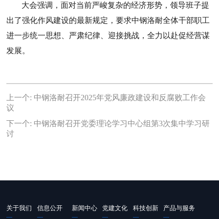
大会强调，面对当前严峻复杂的经济形势，领导班子提
出了强化作风建设的最新规定，要求中钢洛耐全体干部职工
进一步统一思想、严肃纪律、迎接挑战，全力以赴促经营谋
发展。
上一个:
中钢洛耐召开2025年党风廉政建设和反腐败工作会
议
下一个:
中钢洛耐召开党委理论学习中心组第3次集中学习研
讨
关于我们
信息公开
新闻中心
党建文化
科技创新
产品与服务