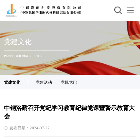
党建文化
PARTY BUILDING CULTURE
党建文化
党建活动
党规党纪
中钢洛耐召开党纪学习教育纪律党课暨警示教育大
会
发布日期：2024-07-27