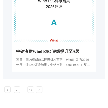
中
钢
洛
耐
W
i
n
d
E
S
G
评
级
提
升
至
A
级
近日，国内权威ESG评级机构万得（Wind）发布2026
年度企业ESG评级结果，中钢洛耐（688119.SH）获评
Wind ESG A级评级。
...
1
2
41