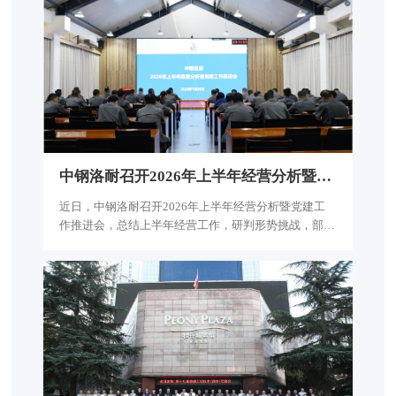
署，结合公司实际，公司全面开展“强国复兴有我”群众
性主题宣传教育活动，进一步传承红色基因，凝聚攻坚
克难的强大合力。
中
钢
洛
耐
召
开
2
0
2
6
年
上
半
年
经
营
分
析
暨
党
建
工
作
推
近日，中钢洛耐召开2026年上半年经营分析暨党建工
作推进会，总结上半年经营工作，研判形势挑战，部署
下半年重点任务。中钢集团党委委员、副总经理赵春阳
出席会议并讲话。公司班子成员、各单位负责人等参加
会议，公司总经理、党委副书记左锐主持会议。