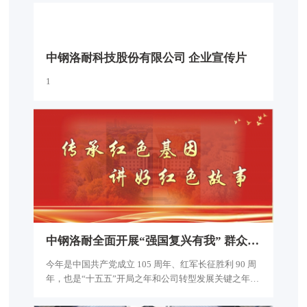
中
钢
洛
耐
科
技
股
份
有
限
公
司
企
业
宣
传
片
1
中
钢
洛
耐
全
面
开
展
“
强
国
复
兴
有
我
”
群
众
性
主
题
宣
传
今年是中国共产党成立 105 周年、红军长征胜利 90 周
年，也是“十五五”开局之年和公司转型发展关键之年。
为赓续红色血脉、凝聚精神力量，按照中钢集团安排部