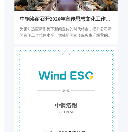
中
钢
洛
耐
召
开
2
0
2
6
年
宣
传
思
想
文
化
工
作
会
议
为更好适应新形势下新闻宣传的时代特点，提升公司新
闻宣传工作总体水平，增强新闻宣传服务生产经营的针
对性和实效性，营造更加浓厚的新闻宣传舆论氛围。近
日，中钢洛耐组织召开2026年宣传思想文化工作会，
中钢洛耐分管领导、各单位通讯员兼网评员参加会议。