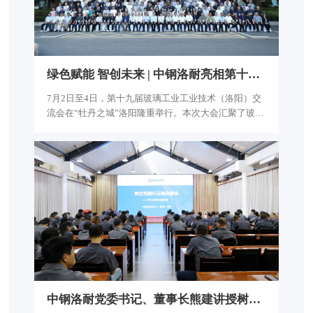
绿
色
赋
能
智
创
未
来
|
中
钢
洛
耐
亮
相
第
十
九
届
玻
璃
工
7月2日至4日，第十九届玻璃工业工业技术（洛阳）交
流会在“牡丹之城”洛阳隆重举行。本次大会汇聚了玻璃
行业的众多专家、学者及企业代表，共同探讨行业前沿
技术与发展路径。中钢洛耐总经理、党委副书记左锐，
常务副总经理耿可明出席会议。
中
钢
洛
耐
党
委
书
记
、
董
事
长
熊
建
讲
授
树
立
和
践
行
正