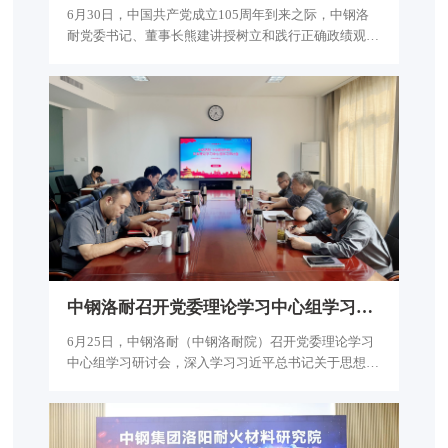
6月30日，中国共产党成立105周年到来之际，中钢洛
耐党委书记、董事长熊建讲授树立和践行正确政绩观学
习教育专题党课。公司领导班子成员、各部门单位主要
负责人、业务骨干、团员青年代表及所在支部全体党员
和基层联系点党员代表参加会议。
中
钢
洛
耐
召
开
党
委
理
论
学
习
中
心
组
学
习
研
讨
会
6月25日，中钢洛耐（中钢洛耐院）召开党委理论学习
中心组学习研讨会，深入学习习近平总书记关于思想政
治工作的重要论述和《中国共产党思想政治工作条
例》、深入贯彻习近平总书记关于工人阶级和工会工作
的重要论述，推动产业工人队伍建设改革走深走实。中
钢洛耐党委理论学习中心组成员参加会议，并结合工作