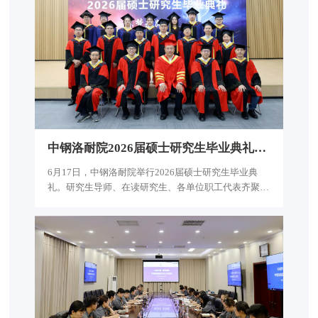
实际就学习内容谈认识、谈思路、谈举措。
中
钢
洛
耐
院
2
0
2
6
届
硕
士
研
究
生
毕
业
典
礼
圆
满
举
行
6月17日，中钢洛耐院举行2026届硕士研究生毕业典
礼。研究生导师、在读研究生、各单位职工代表齐聚现
场，共同见证了这一重要时刻。公司党委书记、董事长
熊建，副总经理、学位评定委员会主席、硕士生导师王
文武，副总经理、硕士生导师张利新出席本次典礼。