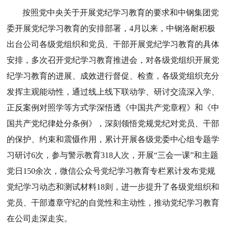
按照党中央关于开展党纪学习教育的要求和中钢集团党
委开展党纪学习教育的安排部署，4月以来，中钢洛耐积极
出台公司各级党组织和党员、干部开展党纪学习教育的具体
安排，多次召开党纪学习教育推进会，对各级党组织开展党
纪学习教育的进展、成效进行督促、检查，各级党组织充分
发挥主观能动性，通过线上线下联动学、研讨交流深入学、
正反案例对照学等方式学深悟透《中国共产党章程》和《中
国共产党纪律处分条例》，深刻领悟党规党纪对党员、干部
的保护、约束和震慑作用，累计开展各级党委中心组专题学
习研讨6次，参与警示教育318人次，开展“三会一课”和主题
党日150余次，微信公众号党纪学习教育专栏累计发布党规
党纪学习动态和测试材料18则，进一步提升了各级党组织和
党员、干部遵章守纪的自觉性和主动性，推动党纪学习教育
在公司走深走实。