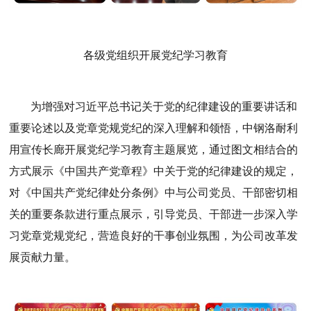
各级党组织开展党纪学习教育
为增强对习近平总书记关于党的纪律建设的重要讲话和
重要论述以及党章党规党纪的深入理解和领悟，中钢洛耐利
用宣传长廊开展党纪学习教育主题展览，通过图文相结合的
方式展示《中国共产党章程》中关于党的纪律建设的规定，
对《中国共产党纪律处分条例》中与公司党员、干部密切相
关的重要条款进行重点展示，引导党员、干部进一步深入学
习党章党规党纪，营造良好的干事创业氛围，为公司改革发
展贡献力量。