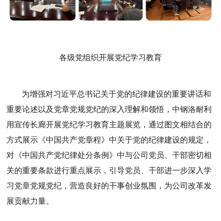
各级党组织开展党纪学习教育
为增强对习近平总书记关于党的纪律建设的重要讲话和
重要论述以及党章党规党纪的深入理解和领悟，中钢洛耐利
用宣传长廊开展党纪学习教育主题展览，通过图文相结合的
方式展示《中国共产党章程》中关于党的纪律建设的规定，
对《中国共产党纪律处分条例》中与公司党员、干部密切相
关的重要条款进行重点展示，引导党员、干部进一步深入学
习党章党规党纪，营造良好的干事创业氛围，为公司改革发
展贡献力量。