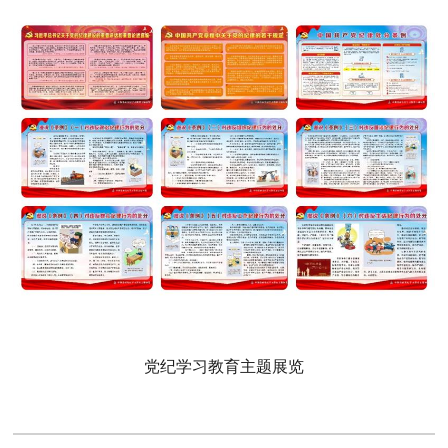
党纪学习教育主题展览