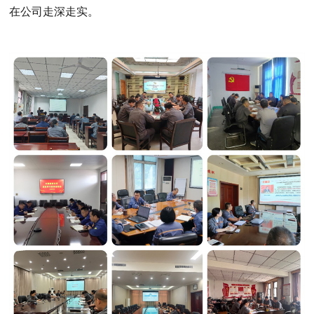
在公司走深走实。