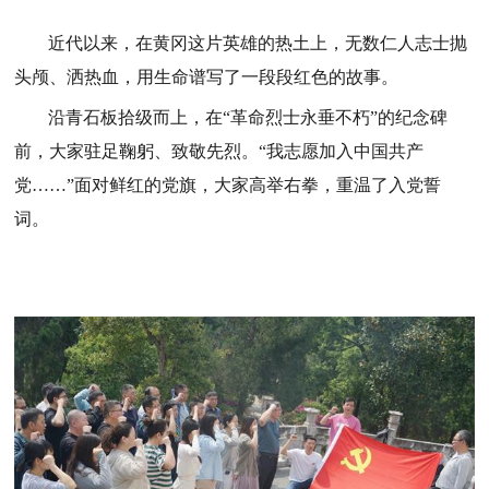
近代以来，在黄冈这片英雄的热土上，无数仁人志士抛
头颅、洒热血，用生命谱写了一段段红色的故事。
沿青石板拾级而上，在“革命烈士永垂不朽”的纪念碑
前，大家驻足鞠躬、致敬先烈。“我志愿加入中国共产
党……”面对鲜红的党旗，大家高举右拳，重温了入党誓
词。