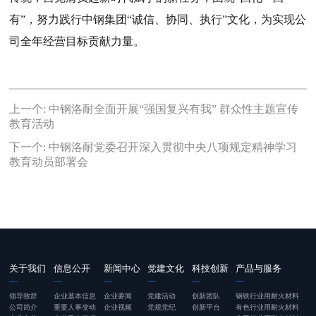
有”，努力践行中钢集团“诚信、协同、执行”文化，为实现公
司全年经营目标贡献力量。
上一个:
中钢洛耐全面开展“强国复兴有我” 群众性主题宣传
教育活动
下一个:
中钢洛耐党委召开深入贯彻中央八项规定精神学习
教育动员部署会
关于我们
信息公开
新闻中心
党建文化
科技创新
产品与服务
领导致辞
企业基本信息
企业要闻
党建活动
创新团队
钢铁行业用耐火材料
公司简介
重要人事变动
企业视频
党规党纪
创新平台
有色行业用耐火材料