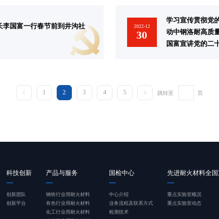
学习宣传贯彻党
长李国富一行春节前到井沟社
2022-12
动中钢洛耐高质
30
国富宣讲党的二
1
2
3
4
5
跳转至
页
科技创新
产品与服务
国检中心
先进耐火材料全国
创新团队
钢铁行业用耐火材料
中心介绍
重点实验室概况
创新平台
有色行业用耐火材料
业务流程及联系方式
重点实验室动态
化工行业用耐火材料
检测技术