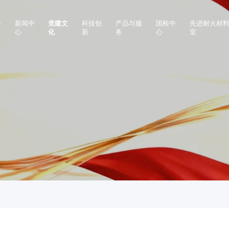
公
新闻中
党建文
科技创
产品与服
国检中
先进耐火材
心
化
新
务
心
室
本信息
企业要闻
党建活动
创新团队
钢铁行业用耐火材料
中心介绍
重点
事变动
企业视频
党规党纪
创新平台
有色行业用耐火材料
业务流程及联系方式
重点
大事项
化工行业用耐火材料
检测技术
会责任
建材行业用耐火材料
其他行业用耐火材料
高温检测仪器
齿科设备
工程设计及施工总承包