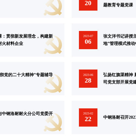
20
题教育专题党课
课：贯彻新发展理念，构建新
张文洋书记讲授
2023-07
06
耐火材料企业
地”管理模式推
彻党的二十大精神”专题辅导
弘扬红旗渠精神 
2023-06
28
司党支部开展党
与中钢洛耐耐火分公司党委开
2023-02
中钢洛耐召开20
22