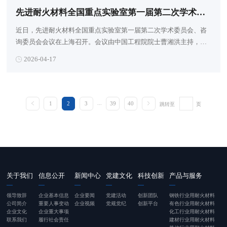
先进耐火材料全国重点实验室第一届第二次学术委员会、咨询委员会会议成功召开
近日，先进耐火材料全国重点实验室第一届第二次学术委员会、咨
询委员会会议在上海召开。会议由中国工程院院士曹湘洪主持，来
自全国20余家科研院所、高校及龙头企业的近70名人员参会。
2026-04-17
...
1
2
3
39
40
跳转至
页
关于我们
信息公开
新闻中心
党建文化
科技创新
产品与服务
领导致辞
企业基本信息
企业要闻
党建活动
创新团队
钢铁行业用耐火材料
公司简介
重要人事变动
企业视频
党规党纪
创新平台
有色行业用耐火材料
企业文化
企业重大事项
化工行业用耐火材料
联系我们
履行社会责任
建材行业用耐火材料