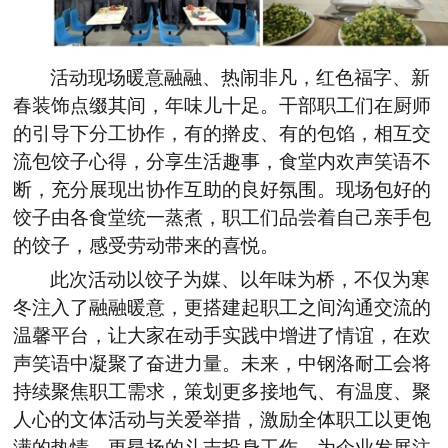
活动现场暖意融融、热闹非凡，红色福字、新
春装饰点缀其间，年味儿十足。干部职工们在厨师
的引导下分工协作，有的擀皮、有的包馅，相互交
流包饺子心得，分享生活趣事，食堂内欢声笑语不
断，充分展现出协作互助的良好氛围。现场包好的
饺子由各食堂统一蒸煮，职工们品尝着自己亲手包
的饺子，感受劳动带来的喜悦。
此次活动以饺子为媒、以年味为桥，不仅为寒
冬注入了融融暖意，更搭建起职工之间沟通交流的
温馨平台，让大家在动手实践中增进了情谊，在欢
声笑语中凝聚了奋进力量。未来，中钢洛耐工会将
持续聚焦职工需求，策划更多接地气、有温度、聚
人心的文体活动与关爱举措，激励全体职工以更饱
满的热情、更昂扬的斗志投身工作，为企业发展注