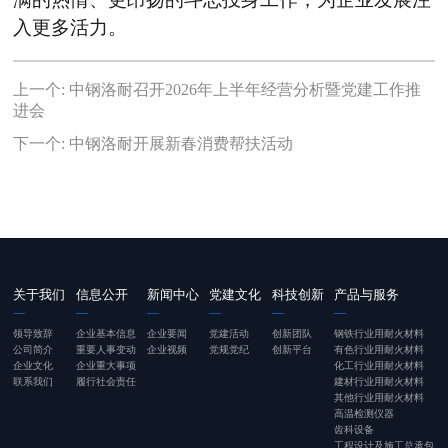
入更多活力。
上一个:
中钢洛耐召开2026年上半年经营分析暨党建工作推
进会
下一个:
中钢洛耐开展新春消费帮扶活动
关于我们
信息公开
新闻中心
党建文化
科技创新
产品与服务
领导致辞
企业基本信息
企业要闻
党建活动
创新团队
钢铁行业用耐火材料
公司简介
重要人事变动
企业视频
党规党纪
创新平台
有色行业用耐火材料
企业文化
企业重大事项
化工行业用耐火材料
联系我们
履行社会责任
建材行业用耐火材料
其他行业用耐火材料
高温检测仪器
齿科设备
工程设计及施工总承包