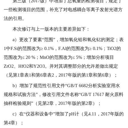
第三版（2017版）中增加了总氧量的检测项目，规定了
一些检测项目的范围，补充了对电感耦合等离子发射光谱方
法的引用。
本次修订与上一版本的主要差异如下：
a）更改了要素“范围”，增加氧化铪和氧化钇的测定；表
1中F.Si的范围改为≥ 0.1%，F.Al的范围改为≥ 0.1%；TiO2的
范围改为≤ 20 %；MnO的范围改为≤ 5%；增加分析项目
ZrO2、HfO2和Y2O3。并对其调整部分的允许差做出规定
（见第1章表1和第6章表2，2017年版的第1章和第6章）；
b）增加了规范性引用文件“GB/T 6682分析实验室用水
规格和试验方法”，修改引用文件名称“GB/T 17617 耐火原料
抽样检验规则”（见第2章，2017年版的第2章）；
c）在“仪器和设备中”增加了pH计（见4.11，2017年版的
第4章）；