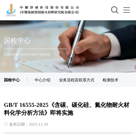
国检中心
NATIONAL INSPECTION CENTER
国检中心
中心介绍
业务流程及联系方式
检测技术
GB/T 16555-2025《含碳、碳化硅、氮化物耐火材
料化学分析方法》即将实施
发布日期：2025-11-20