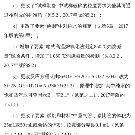
d）更改了“试样制备”中试样破碎的粒度要求为使其可通
过相对应的标准筛（见5.2，2017年版的5.2）；
e）更改了要素“通则”中对纯水的规定（见第6章，2017
年版的第6章）；
f）增加了要素“箱式高温炉氧化法测定850 ℃灼烧减
量”试验条件，增加了1 050 ℃灼烧减量的检测（见8.2.2，
2017年版的9.2）
g）更改反应方程式由Si+OH-+H2O＝SiO32-+2H2↑改为
Si+2NaOH+H2O＝Na2SiO3+2H2↑；原理中增加“其中纯水的
饱和蒸汽压可查附录B，表B.1”（见第14.1.1，2017年版的
15.1.1）；
h）更改了要素“试剂和材料”中量气管﹑参比管的体积为
25mL或50 mL或合适的体积，读数部分精度0.1 mL（见第
14.1.2.10，2017年版的15.1.2.10）；