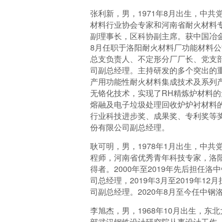
张利新，男，1971年8月出生，中
材料行业协会专家和河南省耐火材料
副理事长，区科协副主席。获中国冶金
8月任职于洛阳耐火材料厂功能材料公司
总支负责人、不定形分厂厂长、党支部
司副总经理。主持研发的多个突出的
产用功能性耐火材料集成技术及系列
无铬化技术，实现了RH精炼炉材料
熔融及电子垃圾处理回收炉炉衬材料
行业科技进步奖、成果奖、专利奖等奖
份有限公司副总经理。
耿可明，男，1978年1月出生，中
程师，河南省优秀青年科技专家，洛
得者。2000年至2019年先后担
司总经理，2019年3月至2019年1
司副总经理。2020年8月至今任中
李旭杰，男，1968年10月出生，东
部武汉钢铁设计研究院从事设计工作，