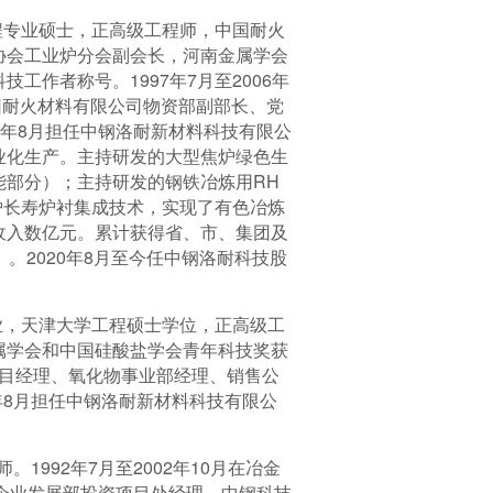
程专业硕士，正高级工程师，中国耐火
协会工业炉分会副会长，河南金属学会
作者称号。1997年7月至2006年
集团耐火材料有限公司物资部副部长、党
0年8月担任中钢洛耐新材料科技有限公
业化生产。主持研发的大型焦炉绿色生
能部分）；主持研发的钢铁冶炼用RH
炉长寿炉衬集成技术，实现了有色冶炼
收入数亿元。累计获得省、市、集团及
。2020年8月至今任中钢洛耐科技股
业，天津大学工程硕士学位，正高级工
属学会和中国硅酸盐学会青年科技奖获
项目经理、氧化物事业部经理、销售公
20年8月担任中钢洛耐新材料科技有限公
992年7月至2002年10月在冶金
团企业发展部投资项目处经理、中钢科技