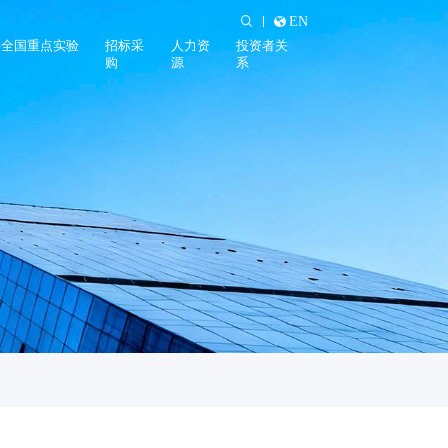
EN
料全国重点实验
招标采
人力资
投资者关
购
源
系
实验室概况
招标公告
招聘信息
公司公告
实验室动态
招标须知
薪酬福利
股票信息
学习发展
投资者热线
投资者保护