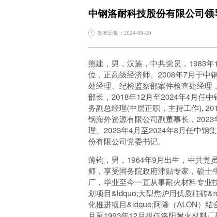
中钢洛耐科技股份有限公司领
发布日期：2024-09-20
熊建，男，汉族，中共党员，1983
位，正高级经济师。2008年7月于中
处经理、纪检监察部案件检查处经理，20
部长，2018年12月至2024年4月
务副总经理(中层正职，主持工作), 20
钢海外资源有限公司副董事长，2023年4月至
理、2023年4月至2024年8月任中
份有限公司党委书记。
薄钧，男，1964年9月出生，中共
师，享受国务院政府津贴专家，硕士生
厂，毕业至今一直从事耐火材料专业
划项目&ldquo;大型焦炉用优质硅砖&
化推进项目&ldquo;阿隆（ALON）结
月至1993年12月担任洛阳耐火材料