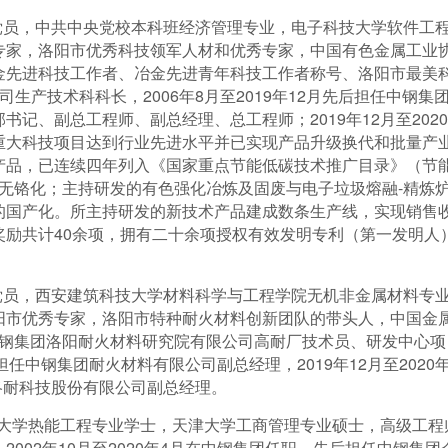
共党员，中共中央党校本科班经济管理专业，电子科技大学软件工
专家，洛阳市优秀科技领军人材和优秀专家，中国有色金属工业
先进科技工作者、冶金先进青年科技工作者称号、洛阳市最美科技工
生产技术科科长，2006年8月至2019年12月先后担任中钢
书记、副总工程师、副总经理、总工程师；2019年12月至202
重大科技项目达到行业先进水平并已实现产品升级换代和批量产
产品，已连续四年列入《国家重点节能低碳技术推广目录》（节
的无铬化；主持研发的有色强化冶炼及固废与电子垃圾熔融-精炼
的国产化。所主持研发的新技术产品建成数条生产线，实现销售
励共计40余项，拥有二十余项授权有效发明专利（第一发明人）
共党员，西安建筑科技大学材料科学与工程学院无机非金属材料专
阳市优秀专家，洛阳市特种耐火材料创新团队的带头人，中国金
任洛中钢集团洛阳耐火材料研究院有限公司高耐厂技术员、研发中心
2月担任中钢集团耐火材料有限公司副总经理，2019年12月至20
钢洛耐科技股份有限公司副总经理。
北大学热能工程专业学士，天津大学工商管理专业硕士，高级工程师。1
2002年10月至2020年4月在中钢集团任职，先后担任中钢集