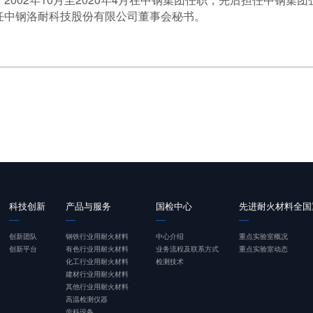
任中钢洛耐科技股份有限公司董事会秘书。
科技创新
产品与服务
国检中心
先进耐火材料全国
创新团队
钢铁行业用耐火材料
中心介绍
重点实验室概况
创新平台
有色行业用耐火材料
业务流程及联系方式
重点实验室动态
化工行业用耐火材料
检测技术
建材行业用耐火材料
其他行业用耐火材料
高温检测仪器
齿科设备