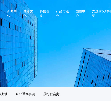
公
新闻中
党建文
科技创
产品与服
国检中
先进耐火材
心
化
新
务
心
室
本信息
企业要闻
党建活动
创新团队
钢铁行业用耐火材料
中心介绍
重点
事变动
企业视频
党规党纪
创新平台
有色行业用耐火材料
业务流程及联系方式
重点
大事项
化工行业用耐火材料
检测技术
会责任
建材行业用耐火材料
其他行业用耐火材料
高温检测仪器
齿科设备
工程设计及施工总承包
事变动
企业重大事项
履行社会责任