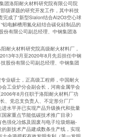
钢集团洛阳耐火材料研究院有限公司院
项省部级课题的研究开发工作，其中科技
“新型Sialon结合Al2O3空心球
了“铝电解槽用氮化硅结合碳化硅制品的
技股份有限公司副总经理、中钢集团洛
于洛阳耐火材料研究院高级耐火材料厂，
13年3月至2020年8月先后担任中钢
科技股份有限公司副总经理、中钢集团
程专业硕士，正高级工程师，中国耐火
协会工业炉分会副会长，河南金属学会
2006年8月任职于洛阳耐火材料厂功
副部长、党总支负责人、不定形分厂厂
先进水平并已实现产品升级换代和批量
《国家重点节能低碳技术推广目录》
有色强化冶炼及固废与电子垃圾熔融-
发的新技术产品建成数条生产线，实现
有十余项授权有效发明专利（第一发明