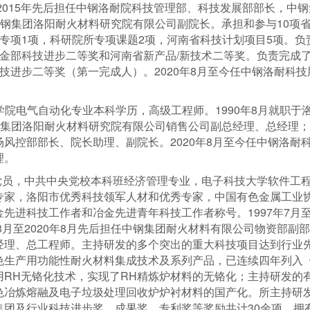
至2015年先后担任中钢洛耐院科技管理部、科技发展部部长，中
月任中钢集团洛阳耐火材料研究院有限公司副院长。承担和参与10
项1项，科研院所专项课题2项，河南省科技计划项目5项。负责完成了
得冶金部科技进步二等奖和河南省新产品/新技术二等奖。负责完成
家科技进步二等奖（第一完成人）。2020年8月至今任中钢洛耐科
。
工学院电气自动化专业本科学历，高级工程师。1990年8月就职
中钢集团洛阳耐火材料研究院有限公司销售公司副总经理、总经理；20
风控部部长、院长助理、副院长。2020年8月至今任中钢洛耐
理。
共党员，中共中央党校本科班经济管理专业，电子科技大学软件工
专家，洛阳市优秀科技领军人材和优秀专家，中国有色金属工业
先进科技工作者和冶金先进青年科技工作者称号。1997年7月至
年8月至2020年8月先后担任中钢集团耐火材料有限公司物资部
经理、总工程师。主持研发的多个突出的重大科技项目达到行业
色生产用功能性耐火材料集成技术及系列产品，已连续四年列入
RH无铬化技术，实现了RH精炼炉材料的无铬化；主持研发的
色冶炼熔融及电子垃圾处理回收炉炉衬材料的国产化。所主持研
集团及行业科技进步奖、成果奖、专利奖等奖励共计30余项，拥