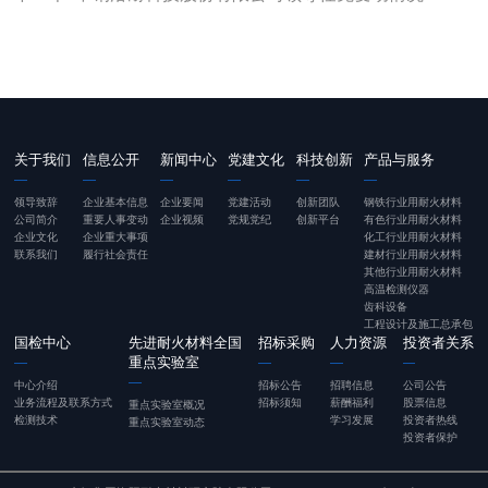
关于我们
信息公开
新闻中心
党建文化
科技创新
产品与服务
领导致辞
企业基本信息
企业要闻
党建活动
创新团队
钢铁行业用耐火材料
公司简介
重要人事变动
企业视频
党规党纪
创新平台
有色行业用耐火材料
企业文化
企业重大事项
化工行业用耐火材料
联系我们
履行社会责任
建材行业用耐火材料
其他行业用耐火材料
高温检测仪器
齿科设备
工程设计及施工总承包
国检中心
先进耐火材料全国
招标采购
人力资源
投资者关系
重点实验室
中心介绍
招标公告
招聘信息
公司公告
业务流程及联系方式
招标须知
薪酬福利
股票信息
重点实验室概况
检测技术
学习发展
投资者热线
重点实验室动态
投资者保护