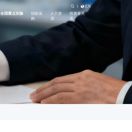
EN
料全国重点实验
招标采
人力资
投资者关
购
源
系
实验室概况
招标公告
招聘信息
公司公告
实验室动态
招标须知
薪酬福利
股票信息
学习发展
投资者热线
投资者保护