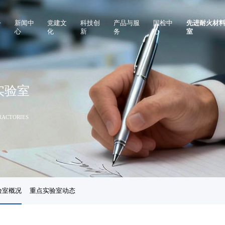
公
新闻中
党建文
科技创
产品与服
国检中
先进耐火材
心
化
新
务
心
室
本信息
企业要闻
党建活动
创新团队
钢铁行业用耐火材料
中心介绍
重点
事变动
企业视频
党规党纪
创新平台
有色行业用耐火材料
业务流程及联系方式
重点
大事项
化工行业用耐火材料
检测技术
实验室
会责任
建材行业用耐火材料
其他行业用耐火材料
RACTORIES
高温检测仪器
齿科设备
工程设计及施工总承包
验室概况
重点实验室动态